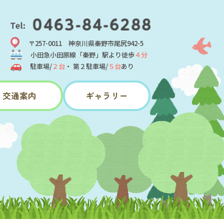
〒257-0011 神奈川県秦野市尾尻942-5
小田急小田原線「秦野」駅より徒歩
４分
駐車場/
２台
・ 第２駐車場/
５台
あり
交通案内
ギャラリー