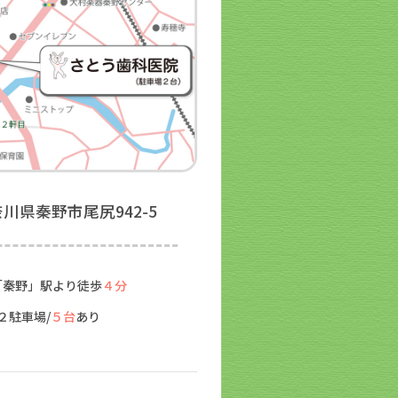
神奈川県秦野市尾尻942-5
「秦野」駅より徒歩
４分
２駐車場/
５台
あり