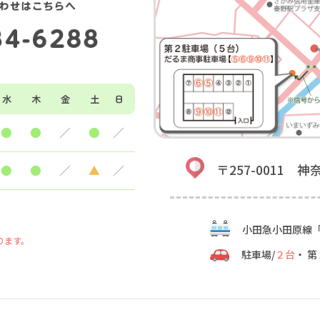
水
木
金
土
日
●
●
／
●
／
〒257-0011 
●
●
／
▲
／
小田急小田原線
ります。
駐車場/
２台
・ 第